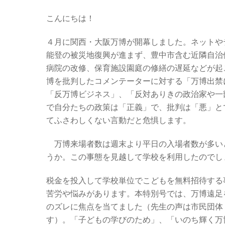
こんにちは！
４月に関西・大阪万博が開幕しました。ネットや
能登の被災地復興が進まず、
豊中市含む近隣自治
病院の改修、保育施設園庭の修繕の遅延などが起
博を批判したコメンテーターに対する「万博出禁
「反万博ビジネス」、「反対ありきの政治家や一
で自分たちの政策は「正義」で、批判は「悪」と
てふさわしくない言動だと危惧します。
万博来場者数は週末より平日の入場者数が多い
うか。この事態を見越して学校を利用したのでし
税金を投入して
学校単位でこどもを無料招待する
苦労や悩みがあります。本特別号では、万博遠足
のズレに焦点を当てました（先生の声は市民団体
す）。
「子どもの学びのため」、「いのち輝く万