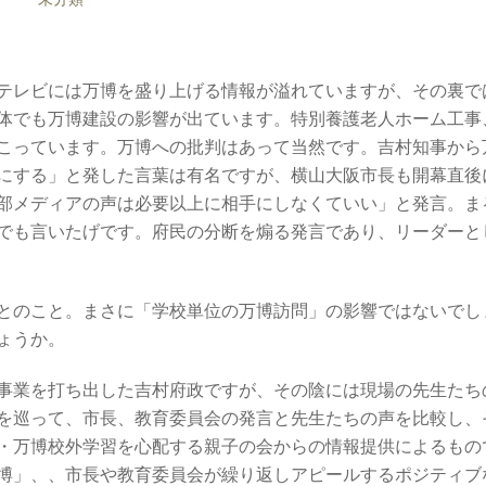
テレビには万博を盛り上げる情報が溢れていますが、その裏で
体
でも万博建設の影響が出ています。特別養護老人ホーム工事
こっています。万博への批判はあって当然です。吉村知事から
にする」と発した言葉は有名ですが、横山大阪市長も開幕直後
部メディアの声は必要以上に相手にしなくていい」と発言。ま
でも言いたげです。府民の分断を煽る発言であり、リーダーと
とのこと。まさに「学校単位の万博訪問」の影響ではないでし
ょうか。
事業
を打ち出した吉村府政ですが、その陰には現場の先生たち
を巡って、
市長、教育委員会の発言と先生たちの声を比較し、
・万博校外学習を心配する親子の会からの情報提供によるもの
博」、、市長や教育委員会が繰り返しアピールするポジティブ