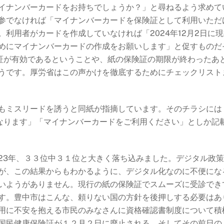
イナンバーカードをお持ちでしょうか？」と尋ねるよう求めて
参でなければ「マイナンバーカードを保険証として利用いただ
利用者がカードを作成していなければ「2024年12月2日に現
めにマイナンバーカードの作成をお願いします
」と促すものだ
険証が有効であるということや、紙の保険証の期限が終わったあ
うです。厚労省はこの声かけを徹底するためにチェックリスト
もミスリードを誘うと同紙が指摘しています。そのチラシには
くなります」「マイナンバーカードをご利用ください」としか記
023年、３３位中３１位と大きく落ち込みました。
デジタル政策
が、この結果からもわかるように、デジタル化なのに不便にな
いようがありません。現行の紙の保険証でスムーズに受診でき
す。豊中市はこんな、頼りない国の方針を後押しする必要はあ
用に不安を抱える市民のみなさんに資格確認書制度について積
国民健康保険証が１２月２日に廃止される、そしてその前日の