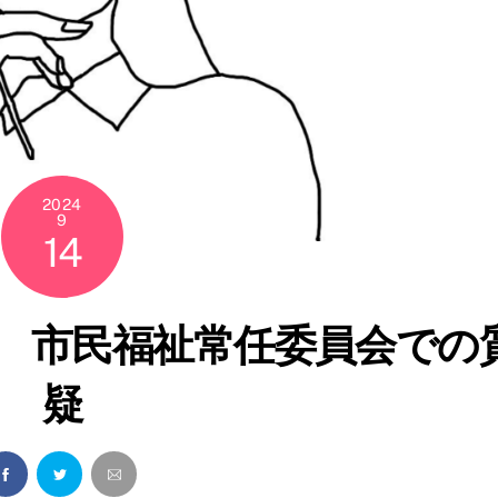
2024
9
14
会 市民福祉常任委員会での
疑