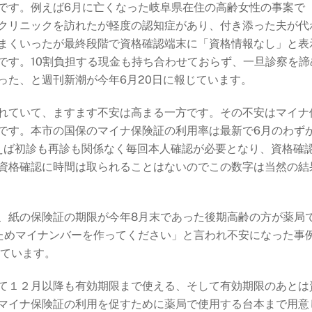
です。例えば6月に亡くなった岐阜県在住の高齢女性の事案で
クリニックを訪れたが軽度の認知症があり、付き添った夫が代
まくいったが最終段階で資格確認端末に「資格情報なし」と表
です。10割負担する現金も持ち合わせておらず、一旦診察を諦
った、と週刊新潮が今年6月20日に報じています。
れていて、ますます不安は高まる一方です。その不安はマイナ
です。本市の国保のマイナ保険証の利用率は最新で6月のわず
使えば初診も再診も関係なく毎回本人確認が必要となり、資格確
資格確認に時間は取られることはないのでこの数字は当然の結
、紙の保険証の期限が今年8月末であった後期高齢の方が薬局
ためマイナンバーを作ってください」と言われ不安になった事
れています。
て１２月以降も有効期限まで使える、そして有効期限のあとは
マイナ保険証の利用を促すために薬局で使用する台本まで用意