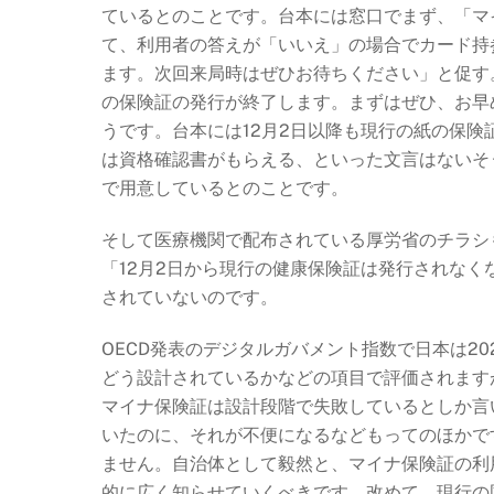
ているとのことです。台本には窓口でまず、「マ
て、利用者の答えが「いいえ」の場合でカード持
ます。次回来局時はぜひお待ちください」と促す。
の保険証の発行が終了します。
まずはぜひ、お早
うです。台本には
12月2日以降も現行の紙の保
は資格確認書がもらえる、といった文言はないそ
で用意しているとのことです。
そして医療機関で配布されている厚労省のチラシ
「12月2日から現行の健康保険証は発行されな
されていないのです。
OECD発表のデジタルガバメント指数で日本は2
どう設計されているかなどの項目で評価されます
マイナ保険証は設計段階で失敗しているとしか言
いたのに、それが不便になるなどもってのほかで
ません。自治体として毅然と、マイナ保険証の利
的に広く知らせていくべきです。改めて、現行の