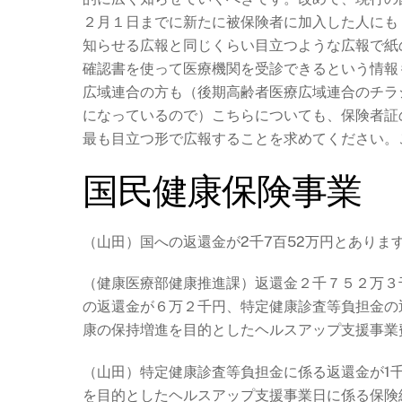
２月１日までに新たに被保険者に加入した人にも
知らせる広報と同じくらい目立つような広報で紙
確認書を使って医療機関を受診できるという情報
広域連合の方も（後期高齢者医療広域連合のチラ
になっているので
）
こちらについても、保険者証
最も目立つ形で広報することを求めてください。
国民健康保険事業
（山田）国への返還金が2千7百52万円とありま
（健康医療部健康推進課）返還金２千７５２万３
の返還金が６万２千円、特定健康診査等負担金の
康の保持増進を目的としたヘルスアップ支援事業
（山田）特定健康診査等負担金に係る返還金が1千
を目的としたヘルスアップ支援事業日に係る保険給