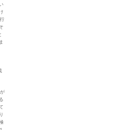
い
け
行
そ
と
ま
載
が
る
て
り
極
１