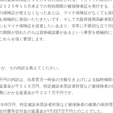
２０２５年１０月末までの有効期限の被保険者証を発行する、
の保険証が使えなくなったあとは、マイナ保険証がなくても資
も積極的に発信いただきたいです。そして
大阪府後期高齢者医
シもマイナ保険証を促進したいあまり、非常に不親切な立て付
の期限が切れたのちは資格確認書があるという事実を積極的に
これらを
強く要望します。
すが、その内訳を教えてください。
千円の内訳は、出産育児一時金の大幅引き上げによる臨時補助
返還金が千５１９万円、特定健診未受診者対策など被保険者の
費にかかる返還金が千２２７万千円です。
519万円、特定健診未受診者対策など被保険者の健康の保持増
付費等交付金の返還金が1千227万千円とのことでした。