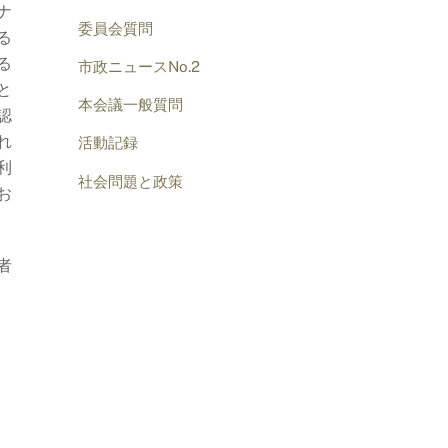
ナ
委員会質問
る
る
市政ニュースNo.2
と
本会議一般質問
認
れ
活動記録
利
社会問題と政策
お
者