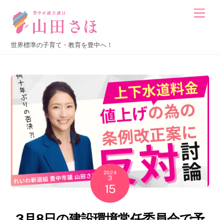
Skip
Men
to
content
世界標準の子育て・教育を豊中へ！
2024
3
15
3月8日の建設環境常任委員会で予