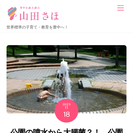
Skip
Men
to
content
世界標準の子育て・教育を豊中へ！
2023
11
18
公園の噴水から大腸菌？！ 公園