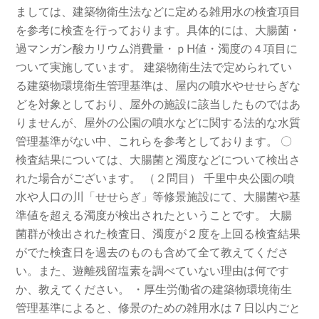
ましては、建築物衛生法などに定める雑用水の検査項目
を参考に検査を行っております。具体的には、大腸菌・
過マンガン酸カリウム消費量・ｐH値・濁度の４項目に
ついて実施しています。 建築物衛生法で定められてい
る建築物環境衛生管理基準は、屋内の噴水やせせらぎな
どを対象としており、屋外の施設に該当したものではあ
りませんが、屋外の公園の噴水などに関する法的な水質
管理基準がない中、これらを参考としております。 〇
検査結果については、大腸菌と濁度などについて検出さ
れた場合がございます。 （２問目） 千里中央公園の噴
水や人口の川「せせらぎ」等修景施設にて、大腸菌や基
準値を超える濁度が検出されたということです。 大腸
菌群が検出された検査日、濁度が２度を上回る検査結果
がでた検査日を過去のものも含めて全て教えてくださ
い。また、遊離残留塩素を調べていない理由は何です
か、教えてください。 ・厚生労働省の建築物環境衛生
管理基準によると、修景のための雑用水は７日以内ごと