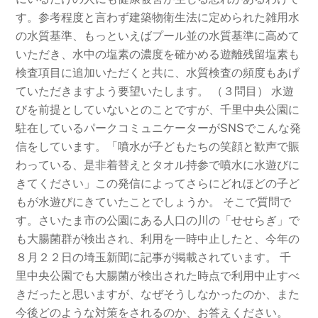
す。参考程度と言わず建築物衛生法に定められた雑用水
の水質基準、もっといえばプール並の水質基準に高めて
いただき、水中の塩素の濃度を確かめる遊離残留塩素も
検査項目に追加いただくと共に、水質検査の頻度もあげ
ていただきますよう要望いたします。 （３問目） 水遊
びを前提としていないとのことですが、千里中央公園に
駐在しているパークコミュニケーターがSNSでこんな発
信をしています。「噴水が子どもたちの笑顔と歓声で賑
わっている、是非着替えとタオル持参で噴水に水遊びに
きてください」この発信によってさらにどれほどの子ど
もが水遊びにきていたことでしょうか。 そこで質問で
す。さいたま市の公園にある人口の川の「せせらぎ」で
も大腸菌群が検出され、利用を一時中止したと、今年の
８月２２日の埼玉新聞に記事が掲載されています。 千
里中央公園でも大腸菌が検出された時点で利用中止すべ
きだったと思いますが、なぜそうしなかったのか、また
今後どのような対策をされるのか、お答えください。