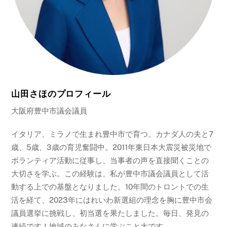
山田さほのプロフィール
大阪府豊中市議会議員
イタリア、ミラノで生まれ豊中市で育つ。カナダ人の夫と7
歳、5歳、3歳の育児奮闘中。2011年東日本大震災被災地で
ボランティア活動に従事し、当事者の声を直接聞くことの
大切さを学ぶ。この経験は、私が豊中市議会議員として活
動する上での基盤となりました。10年間のトロントでの生
活を経て、2023年にはれいわ新選組の理念を胸に豊中市会
議員選挙に挑戦し、初当選を果たしました。毎日、発見の
連続です！地域のみなさんに学ぶこと大です。