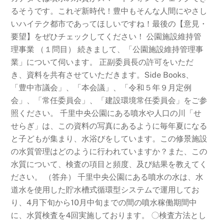
るそうです。これぞ新時代！豊中もそんな人間にやさし
いハイテク都市であってほしいですね！最後の【意見・
要望】をぜひチェックしてください！ 公園施設維持管
理事業 （１問目） 続きまして、「公園施設維持管理事
業」について伺います。 正副委員長の許可をいただ
き、資料を共有させていただきます。Side Books、
「豊中市議会」、「本会議」、「令和５年９月定例
会」、「常任委員会」、「建設環境常任委員会」をご参
照ください。 千里中央公園にある噴水や人口の川「せ
せらぎ」は、この資料の写真にあるように毎年夏になる
と子どもが集まり、水浴びをしています。この修景施設
の水質管理はどのように行われていますか？また、この
水質について、検査の項目と頻度、及び結果を教えてく
ださい。 （答弁） 千里中央公園にある噴水の水は、水
道水を使用した貯水槽式循環型システムで運用してお
り、4月下旬から10月中旬までの間の噴水稼働期間中
に、水質検査を4回実施しております。 〇検査方法とし