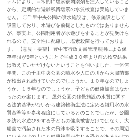
テムにより、日常的に塩素殺菌薬剤を注入していること
から、定期的な遊離残留塩素の水質検査は実施していま
せん。 〇千里中央公園の噴水施設は、修景施設として
設置しており、水遊びを前提としたものではありません
が、事実上、公園利用者が水遊びをすることが見受けら
れるので、安全性に配慮し、塩素殺菌を行っておりま
す。 【意見・要望】 豊中市行政文書管理規則による保
存年限が5年ということで平成３０年より前の検査結果
は教えていただけないということを伺いました。一体何
年間、この千里中央公園の噴水や人口の川から大腸菌郡
が検出され続けていたのでしょうか。１０年なのでしょ
うか、１５年なのでしょうか。子どもの健康被害はなか
ったのか案じます。 屋外公園の修景施設の水質に関す
る法的基準がないから建築物衛生法に定める雑用水の水
質基準等を参考程度にしているとのことでしたが、公園
を訪れ水遊びをする子どもの健康被害だけではなく、大
腸菌で汚染された水の飛沫を吸引することで、その周辺
にいるだけの人にも健康被害が生じる恐れがあるわけで