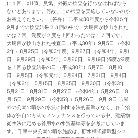
に１回、pH値、臭気、外観の検査を行わなければなら
ないとあります。何故、この検査を実施していないのか
お答えください。 （答弁） 〇平成30年度から令和５年
9月までの検査結果２３回の中で、大腸菌が検出された
のは７回、濁度が２度を上回わったのは１７回です。
大腸菌が検出された検査日 （平成30年）9月5日 （令和
2年）8月25日（令和3年度）9月27日 （令和4年）9月1
日 9月29日（令和5年）5月26日 9月19日 濁度が2度
を上回る検査結果の日 （平成30年）5月7日 8月10
日 9月5日 （令和元年）5月24日 7月31日 9月4日
（令和2年 5月15日 8月25日 9月30日 （令和3年
5月21日 8月31日 9月27日 （令和4年）5月26日 8
月15日 9月29日 （令和5年）5月26日 9月19日 〇屋
外の公園の噴水の水質に関する法的基準がなく、各自治
体が独自の方式でメンテナンスを行っている中、建築物
衛生法に定める雑用水の水質基準等を参考にしていま
す。 千里中央公園の噴水施設は、貯水槽式循環型シス