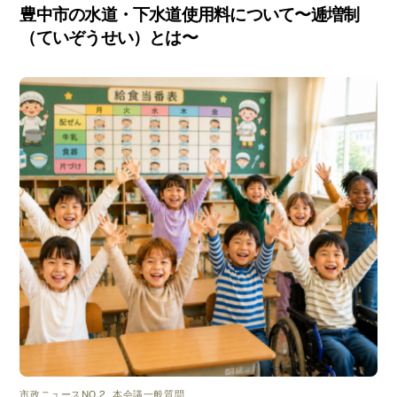
豊中市の水道・下水道使用料について〜逓増制
（ていぞうせい）とは〜
市政ニュースNO.2
,
本会議一般質問