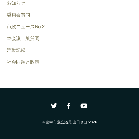
お知らせ
委員会質問
市政ニュースNo.2
本会議一般質問
活動記録
社会問題と政策
Back
To
Top
©
豊中市議会議員 山田さほ
2026