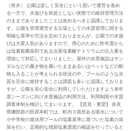
（答弁） 公園は楽しく安全にという思いで運営を進め
る一方で、水遊びを前提としない状態での維持管理方法
のままでありましたことは改めるべきと認識しておりま
す。公園を管理運営する立場としての水質管理に関する
明確な基準や方法を定めておりませんが、公園での水遊
びは大変人気がありますので、用心のために昨年度から
は塩素殺菌薬剤である次亜塩素酸ナトリウムの注入量を
増加して対応してまいりました。屋外の水景施設はサン
ダルなどの履き物を履いたままあるいはペットなどの動
物も入ることが考えられる状況の中、プールのような水
質を完全に維持することは課題も多いと認識しておりま
すが、公園を安心安全に利用していただけますよう来年
度シーズンに向け水景施設の利用方法、利用制限や水質
調査体制を検討してまいります。 【意見・要望】 奈良
県磯部群の田原本町では、町内３箇所ある噴水について
小中学校の遊泳用プールの塩素基準に基づいた塩素の添
加を行い、定期的な残留塩素濃度の確認を行っていると