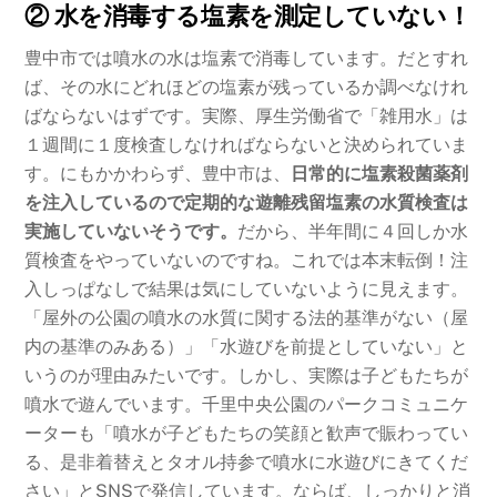
② 水を消毒する塩素を測定していない！
豊中市では噴水の水は塩素で消毒しています。だとすれ
ば、その水にどれほどの塩素が残っているか調べなけれ
ばならないはずです。実際、厚生労働省で「雑用水」は
１週間に１度検査しなければならないと決められていま
す。にもかかわらず、豊中市は、
日常的に塩素殺菌薬剤
を注入しているので定期的な遊離残留塩素の水質検査は
実施していないそうです。
だから、半年間に４回しか水
質検査をやっていないのですね。これでは本末転倒！注
入しっぱなしで結果は気にしていないように見えます。
「屋外の公園の噴水の水質に関する法的基準がない（屋
内の基準のみある）」「水遊びを前提としていない」と
いうのが理由みたいです。しかし、実際は子どもたちが
噴水で遊んでいます。千里中央公園のパークコミュニケ
ーターも「噴水が子どもたちの笑顔と歓声で賑わってい
る、是非着替えとタオル持参で噴水に水遊びにきてくだ
さい」とSNSで発信しています。ならば、しっかりと消